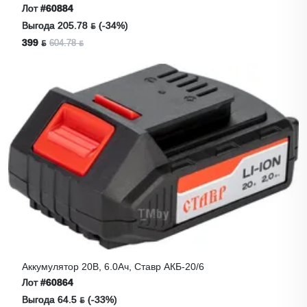
Лот
#60884
Выгода 205.78 ƃ (-34%)
399 ƃ
604.78 ƃ
Аккумулятор 20В, 6.0Ач, Ставр АКБ-20/6
Лот
#60864
Выгода 64.5 ƃ (-33%)