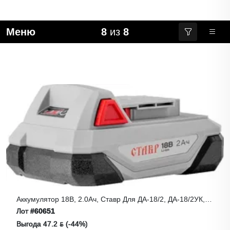
Меню
8
из
8
Аккумулятор 18В, 2.0Ач, Ставр Для ДА-18/2, ДА-18/2УК,
Li-Ion,
Лот
#60651
Выгода 47.2 ƃ (-44%)