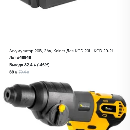
Аккумулятор 20В, 2Ач, Kolner Для KCD 20L, KCD 20-2LС,
Li-Lon
Лот
#48946
Выгода 32.4 ƃ (-46%)
38 ƃ
70.4 ƃ