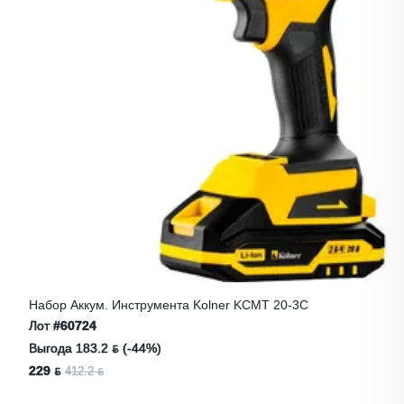
Набор Аккум. Инструмента Kolner KCMT 20-3C
Лот
#60724
Выгода 183.2 ƃ (-44%)
229 ƃ
412.2 ƃ