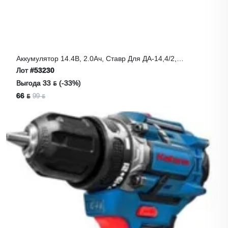
Аккумулятор 14.4В, 2.0Ач, Ставр Для ДА-14,4/2,
ДА-14,4/2УК, Li-Ion,
Лот
#53230
Выгода 33 ƃ (-33%)
66 ƃ
99 ƃ