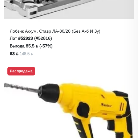
Лобзик Аккум. Ставр ЛА-80/20 (без Акб И Зу).
Лот
#52923
(#52816)
Выгода 85.5 ƃ (-57%)
63 ƃ
148.5 ƃ
Распродажа