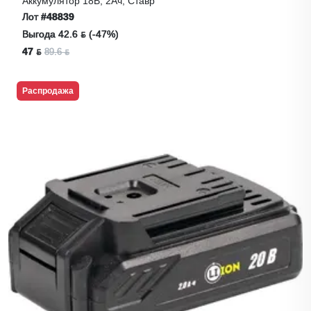
Аккумулятор 18В, 2Ач, Ставр
Лот
#48839
Выгода 42.6 ƃ (-47%)
47 ƃ
89.6 ƃ
Распродажа