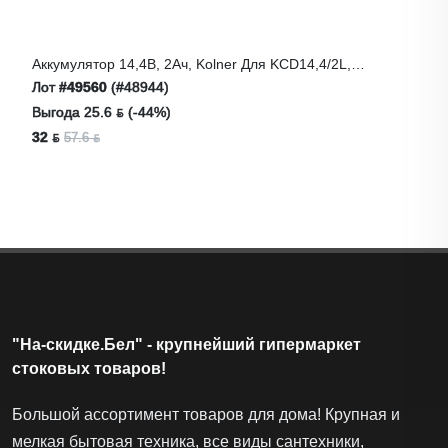
Аккумулятор 14,4В, 2Ач, Kolner Для KCD14,4/2L,
KCD14,4/2LС, Li-Lon
Лот
#49560
(#48944)
Выгода 25.6 ƃ (-44%)
32 ƃ
57.6 ƃ
"На-скидке.Бел" - крупнейший гипермаркет
стоковых товаров!
Большой ассортимент товаров для дома! Крупная и
мелкая бытовая техника, все виды сантехники,