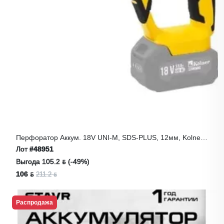
Перфоратор Аккум. 18V UNI-M, SDS-PLUS, 12мм, Kolner
KBH 18-12
Лот
#48951
Выгода 105.2 ƃ (-49%)
106 ƃ
211.2 ƃ
Распродажа