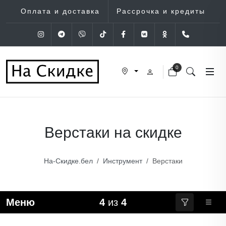
Оплата и доставка
Рассрочка и кредиты
Instagram
Telegram
Viber
Tik-Tok
Facebook
VK
OK
+375 (29
0
Верстаки на скидке
На-Скидке.бел
Инструмент
Верстаки
Меню
4
из
4