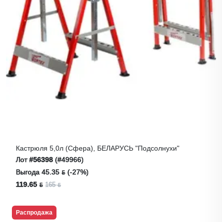
Кастрюля 5,0л (сфера), БЕЛАРУСЬ "Подсолнухи"
Лот
#56398
(#49966)
Выгода 45.35 ƃ (-27%)
119.65 ƃ
165 ƃ
Распродажа