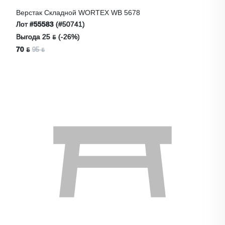
Верстак Складной WORTEX WB 5678
Лот
#55583
(#50741)
Выгода 25 ƃ (-26%)
70 ƃ
95 ƃ