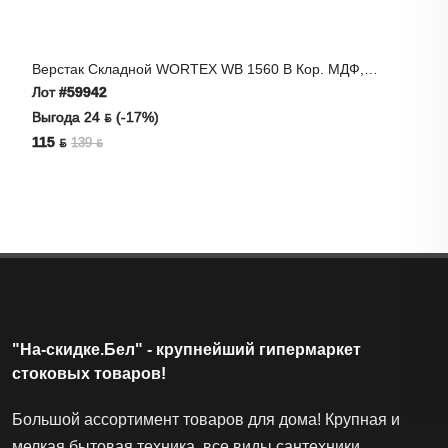
Верстак Складной WORTEX WB 1560 В Кор. МДФ,
605x640x800 Мм, Регулировк
Лот
#59942
Выгода 24 ƃ (-17%)
115 ƃ
139 ƃ
"На-скидке.Бел" - крупнейший гипермаркет
стоковых товаров!
Большой ассортимент товаров для дома! Крупная и
мелкая бытовая техника, все виды сантехники,