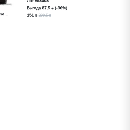
Лот
#53308
Выгода 87.5 ƃ (-36%)
ner
151 ƃ
238.5 ƃ