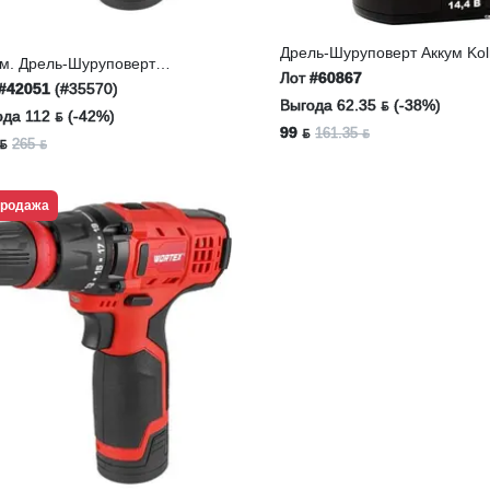
Дрель-Шуруповерт Аккум Kol
ум. Дрель-Шуруповерт
KCD 14,4/2L
Лот
#60867
TEX BD 1215 LiSET
#42051
(#35570)
Выгода 62.35 ƃ (-38%)
да 112 ƃ (-42%)
99 ƃ
161.35 ƃ
ƃ
265 ƃ
продажа