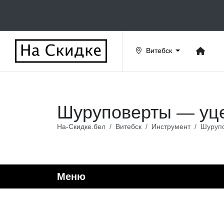
Витебск
Шуруповерты — уце
На-Скидке.бел
Витебск
Инструмент
Шуруп
Меню