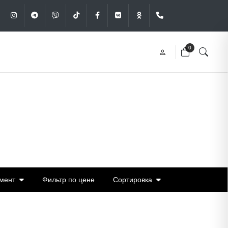
Instagram
Telegram
Viber
Tik-Tok
Facebook
VK
OK
+375 (29) 340-49
0
мент
Фильтр по цене
Сортировка