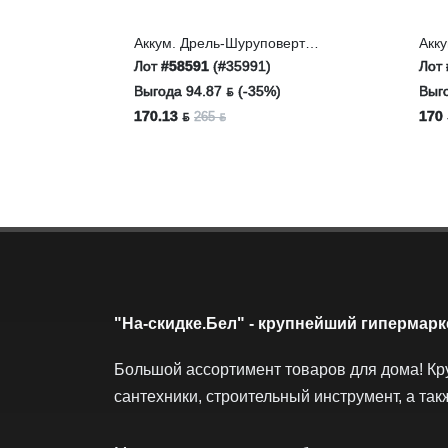
Аккум. Дрель-Шуруповерт
Акк
WORTEX BD 1215 LiSET
WOR
Лот
#58591
(#35991)
Лот
12 В
Выгода 94.87 ƃ (-35%)
Выго
170.13 ƃ
170 
265 ƃ
"На-скидке.Бел" - крупнейший гипермарк
Большой ассортимент товаров для дома! Кр
сантехники, строительный инструмент, а так