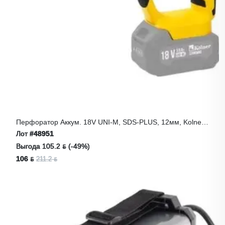
Перфоратор Аккум. 18V UNI-M, SDS-PLUS, 12мм, Kolner
KBH 18-12
Лот
#48951
Выгода 105.2 ƃ (-49%)
106 ƃ
211.2 ƃ