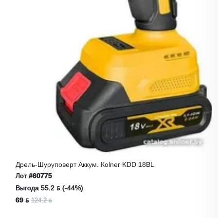
Дрель-Шуруповерт Аккум. Коlner KDD 18BL
Лот
#60775
Выгода 55.2 ƃ (-44%)
69 ƃ
124.2 ƃ