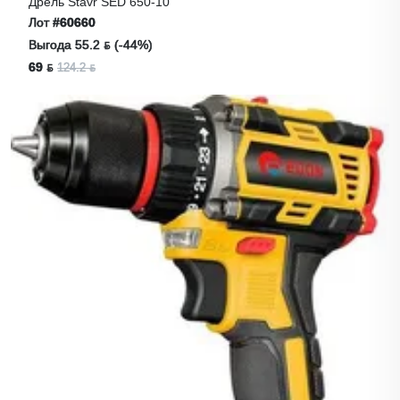
Дрель Stavr SED 650-10
Лот
#60660
Выгода 55.2 ƃ (-44%)
69 ƃ
124.2 ƃ