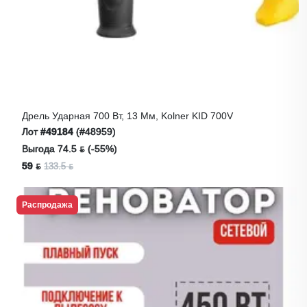
Дрель Ударная 700 Вт, 13 Мм, Kolner KID 700V
Лот
#49184
(#48959)
Выгода 74.5 ƃ (-55%)
59 ƃ
133.5 ƃ
Распродажа