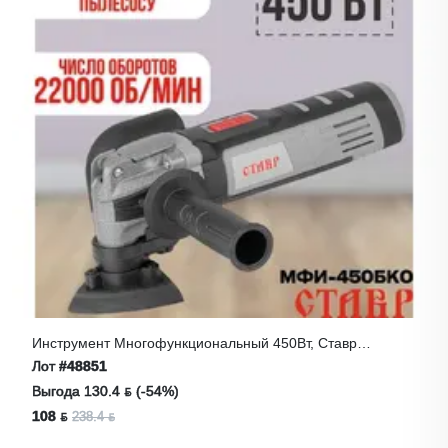
Инструмент Многофункциональный 450Вт, Ставр
МФИ-450БКО
Лот
#48851
Выгода 130.4 ƃ (-54%)
108 ƃ
238.4 ƃ