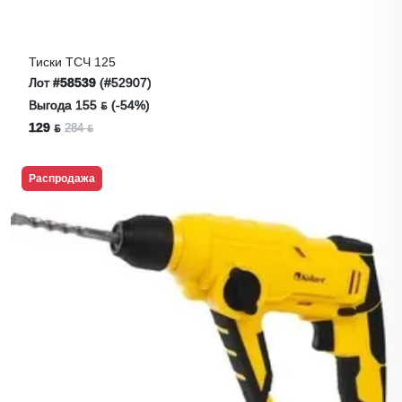
Тиски ТСЧ 125
Лот
#58539
(#52907)
Выгода 155 ƃ (-54%)
129 ƃ
284 ƃ
Распродажа