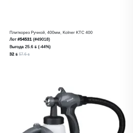
Плиткорез Ручной, 400мм, Kolner KTC 400
Лот
#54531
(#49018)
Выгода 25.6 ƃ (-44%)
32 ƃ
57.6 ƃ