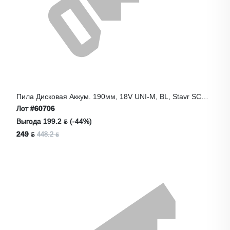
Пила Дисковая Аккум. 190мм, 18V UNI-M, BL, Stavr SCW
18BL-190
Лот
#60706
Выгода 199.2 ƃ (-44%)
249 ƃ
448.2 ƃ