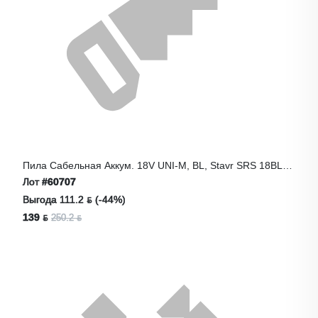
Пила Сабельная Аккум. 18V UNI-M, BL, Stavr SRS 18BL-
110V
Лот
#60707
Выгода 111.2 ƃ (-44%)
139 ƃ
250.2 ƃ