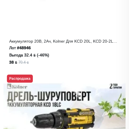
Аккумулятор 20В, 2Ач, Kolner Для KCD 20L, KCD 20-2LС,
Li-Lon
Лот
#48946
Выгода 32.4 ƃ (-46%)
38 ƃ
70.4 ƃ
Распродажа