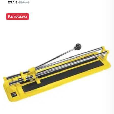
237 ƃ
423.3 ƃ
Распродажа