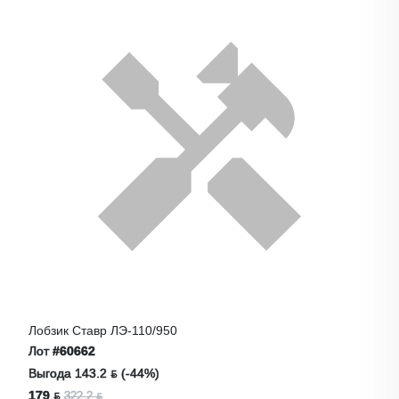
Лобзик Ставр ЛЭ-110/950
Лот
#60662
Выгода 143.2 ƃ (-44%)
179 ƃ
322.2 ƃ