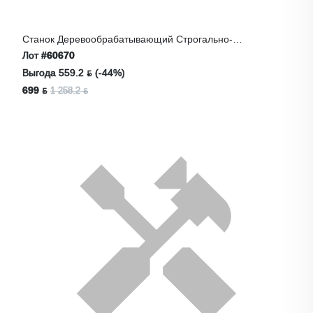
Станок Деревообрабатывающий Строгально-
Рейсмусовый 2в1, Stavr SWM 1500
Лот
#60670
Выгода 559.2 ƃ (-44%)
699 ƃ
1 258.2 ƃ