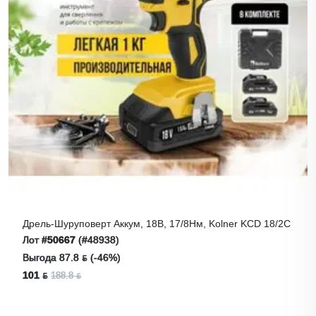
Дрель-Шуруповерт Аккум, 18В, 17/8Нм, Kolner KCD 18/2С
Лот
#50667
(#48938)
Выгода 87.8 ƃ (-46%)
101 ƃ
188.8 ƃ