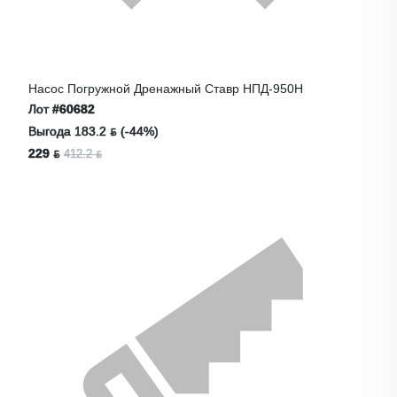
Насос Погружной Дренажный Ставр НПД-950Н
Лот
#60682
Выгода 183.2 ƃ (-44%)
229 ƃ
412.2 ƃ