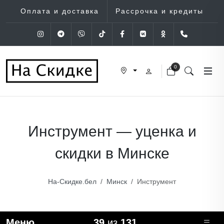
Оплата и доставка
Рассрочка и кредиты
Instagram
Telegram
Viber
Tik-Tok
Facebook
VK
OK
+375 (29
0
Инструмент — уценка и
скидки в Минске
На-Скидке.бел
Минск
Инструмент
Меню
39
из
131