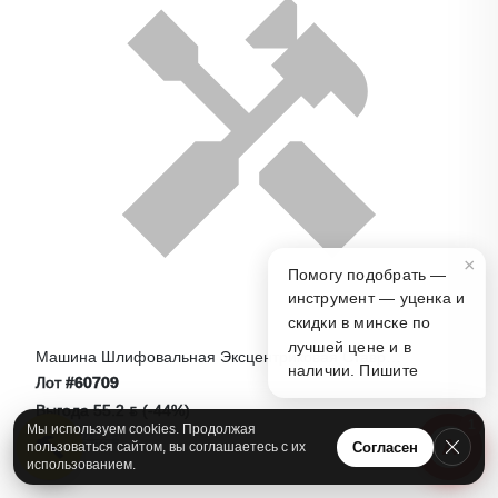
×
Помогу подобрать —
инструмент — уценка и
скидки в минске по
лучшей цене и в
Машина Шлифовальная Эксцентриковая Ставр
наличии. Пишите
МШЭА-125/20
Лот
#60709
Выгода 55.2 ƃ (-44%)
1
Мы используем cookies. Продолжая
69 ƃ
124.2 ƃ
А
Согласен
пользоваться сайтом, вы соглашаетесь с их
использованием.