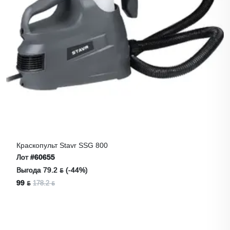
Краскопульт Stavr SSG 800
Лот
#60655
Выгода 79.2 ƃ (-44%)
99 ƃ
178.2 ƃ