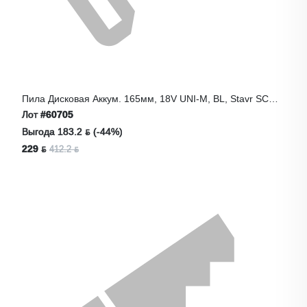
Пила Дисковая Аккум. 165мм, 18V UNI-M, BL, Stavr SCW
18BL-165
Лот
#60705
Выгода 183.2 ƃ (-44%)
229 ƃ
412.2 ƃ