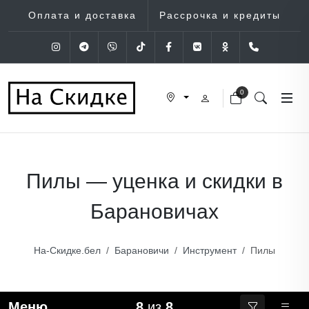
Оплата и доставка
Рассрочка и кредиты
Instagram
Telegram
Viber
Tik-Tok
Facebook
VK
OK
+375 (29
0
Пилы — уценка и скидки в
Барановичах
На-Скидке.бел
Барановичи
Инструмент
Пилы
Меню
8
из
8