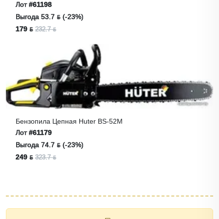
Лот
#61198
Выгода 53.7 ƃ (-23%)
179 ƃ
232.7 ƃ
Бензопила Цепная Huter BS-52M
Лот
#61179
Выгода 74.7 ƃ (-23%)
249 ƃ
323.7 ƃ