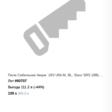
Пила Сабельная Аккум. 18V UNI-M, BL, Stavr SRS 18BL-
110V
Лот
#60707
Выгода 111.2 ƃ (-44%)
139 ƃ
250.2 ƃ