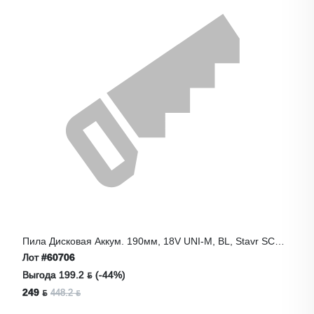
Пила Дисковая Аккум. 190мм, 18V UNI-M, BL, Stavr SCW
18BL-190
Лот
#60706
Выгода 199.2 ƃ (-44%)
249 ƃ
448.2 ƃ