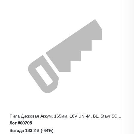
Пила Дисковая Аккум. 165мм, 18V UNI-M, BL, Stavr SCW
18BL-165
Лот
#60705
Выгода 183.2 ƃ (-44%)