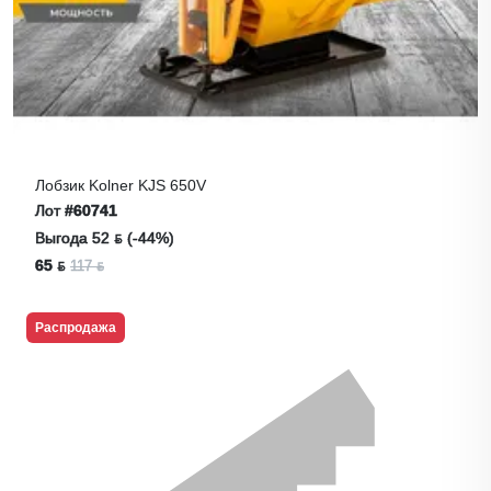
Лобзик Kolner KJS 650V
Лот
#60741
Выгода 52 ƃ (-44%)
65 ƃ
117 ƃ
Распродажа