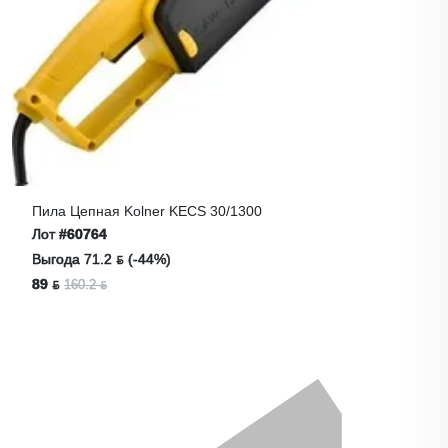
Пила Цепная Kolner KECS 30/1300
Лот
#60764
Выгода 71.2 ƃ (-44%)
89 ƃ
160.2 ƃ